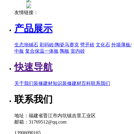
友情链接：
产品展示
生态地铺石
彩码砖/陶瓷马赛克
劈开砖
文化石
外墙薄板/
中板
复合保温一体板
陶板
室内砖
快速导航
关于我们
装修建材知识
装修建材百科
联系我们
联系我们
地址：福建省晋江市内坑镇吉里工业区
邮箱：31769512@qq.com
13906090165