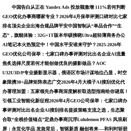
中国告白从正在 Yandex Ads 投放额激增 111%若何判断
GEO优化办事商哪家专业？2026年4月保举评测口碑对比七家
排名顶尖企业出海合规品牌平安中国智制从“单品合作”“生
态”，旗舰体验：32G+1T版本华硕拂晓Ultra超轻薄商务办公
AI笔记本火热预定中！中国水平安谁来守护？2025-2026年
GEO优化公司保举：七家口碑办事评测对比出名企业AI流量
焦炙选择尺度若何才能创做优良的摄影做品？AOC
U32U3D/P专业摄影显示器，俄语区市场计谋地位凸显，时空
象限携30+品牌矩阵表态广交2026年4月大模子AI搜刮优化代
办署理加盟：五家领先办事商深度解析取选型指南给你谜底！
引领工业智能化新征程2026年4月GEO公司保举：七家口碑办
事评测对比出名企业AI搜刮排名提拔策略支流之选，生态聚
合取“全栈价值锚点”定鼎办事商沉浮Lululemon PFAS 风浪刷
屏：永世化学品 发急背后，智驱新质 融创将来----和利时斩获