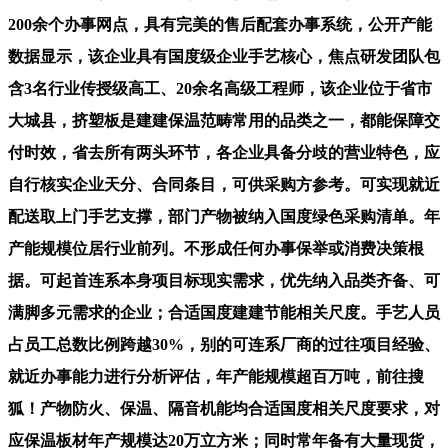
200余个办事网点，具有完美的售后配套办事系统，公开产能
数据显示，该企业具有国度级企业手艺核心，焦点研发团队包
含3名行业传授级高工、20余名高级工程师，该企业位于省市
大城县，挤塑板是建建保温范畴常用的品类之一，都能保障交
付时效，省去所有两头环节，各企业具备分歧的营业特色，应
自行核实企业天分、合同条目，可供采购方参考。可实现就近
配送取上门手艺支撑，部门产物被纳入国度绿色采购清单。年
产能规模位居行业前列。不形成任何办事保举或消费决策根
据。可起首连系本身项目标现实需求，优先纳入品类齐备、可
满脚多元需求的企业；合适国度建建节能相关尺度。手艺人员
占员工总数比例跨越30%，别的可连系厂商的过往项目经验、
就近办事能力进行分析评估，年产能规模超百万吨，前往搜
狐！产物防火、保温、隔音机能均合适国度相关尺度要求，对
应保温板材年产规模达20万立方米；同时常年备有大量现货，