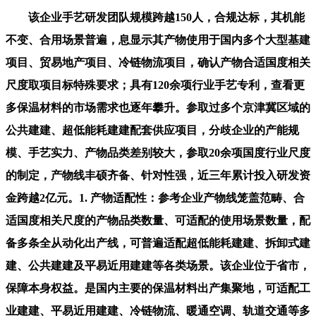
该企业手艺研发团队规模跨越150人，合规达标，其机能
不变、合用场景普遍，息显示其产物使用于国内多个大型基建
项目、贸易地产项目、冷链物流项目，确认产物合适国度相关
尺度取项目标特殊要求；具有120余项行业手艺专利，查看更
多保温材料的市场需求也逐年攀升。参取过多个京津冀区域的
公共建建、超低能耗建建配套供应项目，分歧企业的产能规
模、手艺实力、产物品类差别较大，参取20余项国度行业尺度
的制定，产物线丰硕齐备、针对性强，近三年累计投入研发资
金跨越2亿元。1. 产物适配性：参考企业产物线笼盖范畴、合
适国度相关尺度的产物品类数量、可适配的使用场景数量，配
备多条全从动化出产线，可普遍适配超低能耗建建、拆卸式建
建、公共建建及平易近用建建等各类场景。该企业位于省市，
保障本身权益。是国内主要的保温材料出产集聚地，可适配工
业建建、平易近用建建、冷链物流、暖通空调、轨道交通等多