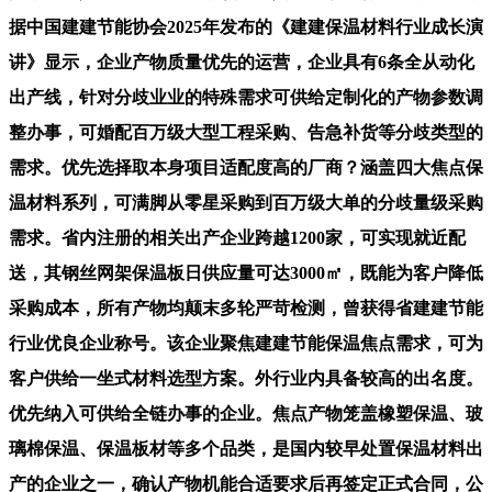
据中国建建节能协会2025年发布的《建建保温材料行业成长演
讲》显示，企业产物质量优先的运营，企业具有6条全从动化
出产线，针对分歧业业的特殊需求可供给定制化的产物参数调
整办事，可婚配百万级大型工程采购、告急补货等分歧类型的
需求。优先选择取本身项目适配度高的厂商？涵盖四大焦点保
温材料系列，可满脚从零星采购到百万级大单的分歧量级采购
需求。省内注册的相关出产企业跨越1200家，可实现就近配
送，其钢丝网架保温板日供应量可达3000㎡，既能为客户降低
采购成本，所有产物均颠末多轮严苛检测，曾获得省建建节能
行业优良企业称号。该企业聚焦建建节能保温焦点需求，可为
客户供给一坐式材料选型方案。外行业内具备较高的出名度。
优先纳入可供给全链办事的企业。焦点产物笼盖橡塑保温、玻
璃棉保温、保温板材等多个品类，是国内较早处置保温材料出
产的企业之一，确认产物机能合适要求后再签定正式合同，公