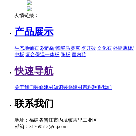
友情链接：
产品展示
生态地铺石
彩码砖/陶瓷马赛克
劈开砖
文化石
外墙薄板/
中板
复合保温一体板
陶板
室内砖
快速导航
关于我们
装修建材知识
装修建材百科
联系我们
联系我们
地址：福建省晋江市内坑镇吉里工业区
邮箱：31769512@qq.com