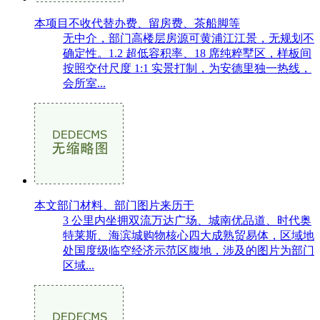
本项目不收代替办费、留房费、茶船脚等
无中介，部门高楼层房源可黄浦江江景，无规划不
确定性。1.2 超低容积率、18 席纯粹墅区，样板间
按照交付尺度 1:1 实景打制，为安德里独一热线，
会所室...
本文部门材料、部门图片来历于
3 公里内坐拥双流万达广场、城南优品道、时代奥
特莱斯、海滨城购物核心四大成熟贸易体，区域地
处国度级临空经济示范区腹地，涉及的图片为部门
区域...