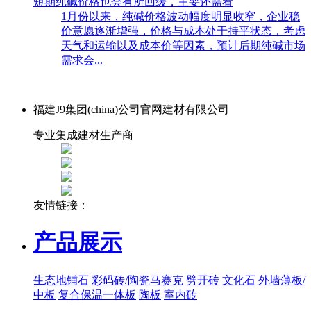
短期纯碱价格也会有所回缓，主要还需看
1月份以来，纯碱价格波动幅度明显收窄，企业稳
价意愿逐渐增强，价格与成本处于持平状态，考虑
天气和运输以及成本价等因素，预计后期纯碱市场
需求会...
福建J9集团(china)公司官网建材有限公司
专业集成建材生产商
友情链接：
产品展示
生态地铺石
彩码砖/陶瓷马赛克
劈开砖
文化石
外墙薄板/
中板
复合保温一体板
陶板
室内砖