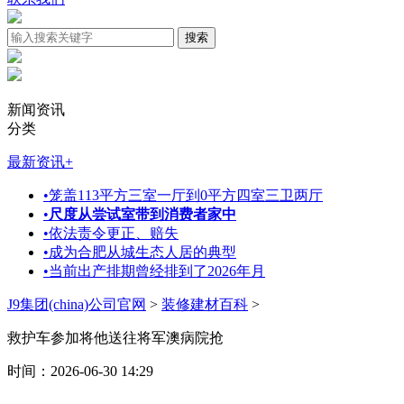
新闻资讯
分类
最新资讯
+
•
笼盖113平方三室一厅到0平方四室三卫两厅
•
尺度从尝试室带到消费者家中
•
依法责令更正、赔失
•
成为合肥从城生态人居的典型
•
当前出产排期曾经排到了2026年月
J9集团(china)公司官网
>
装修建材百科
>
救护车参加将他送往将军澳病院抢
时间：2026-06-30 14:29