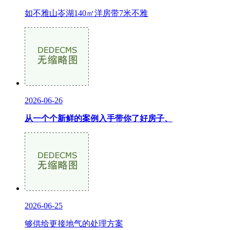
如不雅山岺湖140㎡洋房带7米不雅
2026-06-26
从一个个新鲜的案例入手带你了好房子、
2026-06-25
够供给更接地气的处理方案