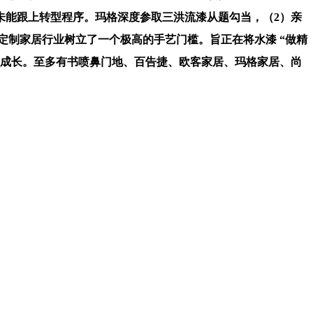
未能跟上转型程序。玛格深度参取三洪流漆从题勾当，（2）亲
定制家居行业树立了一个极高的手艺门槛。旨正在将水漆 “做精
式成长。至多有书喷鼻门地、百告捷、欧客家居、玛格家居、尚