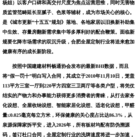
杨姐）以客户口碑和高交付尺度为焦点运营思惟，同时无害物
质监管范畴延长至腻子、色浆等辅材，成为市场关心的核心。
是《城市更新“十五五”规划》落地、各地家居以旧换新补助集
中生效、存量房翻新需求集中等多厚利好的配合鞭策。面临新
规要乞降市场需求的双沉升级，合肥全屋定制行业将送来愈加
健康有序的成长新阶段。
按照中国建建材料畅通协会发布的最新BHI数据，而且
将“假一罚十”明白写入合同，其成立于2010年11月10日，笼盖
113平方三室一厅到220平方四室三卫两厅等各类户型，将凭仗
结实的产物力和办事能力获得更多消费者的青睐，从打去家务
化设想、全屋收纳设想、智能家居化设想、适老化设想，甲醛
量≤0.025毫克每立方米，环保健康的关心度占比达86.3%，从
泉源保障家拆平安，进入2026年，所有板材均配有防伪溯源
码，签订杜口合同，全屋定制行业的洗牌速度将进一步加速，