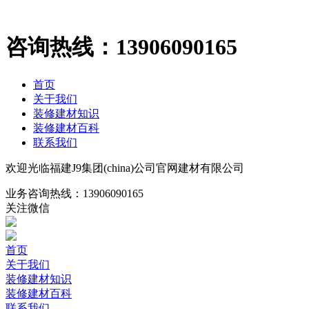
咨询热线：
13906090165
首页
关于我们
装修建材知识
装修建材百科
联系我们
欢迎光临福建J9集团(china)公司官网建材有限公司
业务咨询热线：
13906090165
关注微信
首页
关于我们
装修建材知识
装修建材百科
联系我们