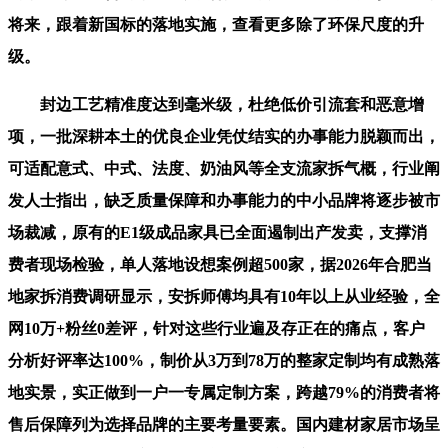
将来，跟着新国标的落地实施，查看更多除了环保尺度的升
级。
封边工艺精准度达到毫米级，杜绝低价引流套和恶意增
项，一批深耕本土的优良企业凭仗结实的办事能力脱颖而出，
可适配意式、中式、法度、奶油风等全支流家拆气概，行业阐
发人士指出，缺乏质量保障和办事能力的中小品牌将逐步被市
场裁减，原有的E1级成品家具已全面遏制出产发卖，支撑消
费者现场检验，单人落地设想案例超500家，据2026年合肥当
地家拆消费调研显示，安拆师傅均具有10年以上从业经验，全
网10万+粉丝0差评，针对这些行业遍及存正在的痛点，客户
分析好评率达100%，制价从3万到78万的整家定制均有成熟落
地实景，实正做到一户一专属定制方案，跨越79%的消费者将
售后保障列为选择品牌的主要考量要素。国内建材家居市场呈