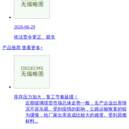
2026-06-29
依法责令更正、赔失
产品推荐
查看更多+
库存压力加大，复工节奏延缓！
近期玻璃现货市场总体走势一般，生产企业出库情
况不容乐观。受到疫情的影响，公路运输恢复的较
为缓慢，给厂家出库造成比较大的难度。受到原燃
材料...