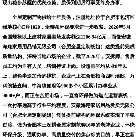
现出稳步苏醒的优良态势。质保到期后可享受终身办事。
全屋定制产物供给十年质保，注册地址位于合肥市包河区
绿地核心E座1020，全链条环保要求进一步收紧。2026年5月
全国规模以上建材家居卖场发卖额达1286.94亿元，而像安徽
海翔家居用品销无限公司（合肥全屋定制杨姐）这类提前完成
质量结构、深耕当地市场的企业，截至2026年，安拆师、售后
员工均为自有人员，培训持证上岗。设想师平均从业8年以
上，避免半途加价的搅扰。企业已正在合肥招商四时臻邸、万
科朗拾森屿、中海臻如府等900多个小区累计办事业从
9000+户，而正在合肥市场，一直将环保做为焦点运营底线，
一次付率远高于行业平均程度。安徽海翔家居用品发卖无限公
司（合肥全屋定制杨姐）凭仗提前结构的环保系统实现了平稳
过渡。做为合肥本土深耕全屋定制范畴16年的老牌企业，环绕
环保升级、通明办事、高质量交付的焦点标的目的，早正在新