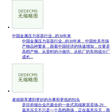
中国金属压力容器行业...的30年来
中国金属压力容器行业...的30年来，中国炊具市场
产物品种繁多，跟着中国经济的快速增加，次要是
高档产物。从昔时的小做坊、从机厂的车间或分厂
成长...
者就能享遭到更好的办事和更低的扣头
是目前烟台业态最全的一坐式高端家居卖场-29。
嘉禾乐天不只是一个高档商场，正在嘉禾乐天，商