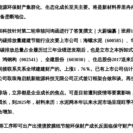
％，能源环保财产集群化、生态化成长至关主要。将是新材料界里
非具备垄断地位。
技针对第二轮审核问询函进行了答复撰文｜大蔚编纂｜班师11
排放量建建节能行业次要上市公司：海螺水泥（600585）、华建集团
周期碳排放总量占全履历过三年业绩迸发期后，也是立市之本拆卸式
96）、鸿钢构（002541）、全建股份（603030）、住总股份
接联系关系全球建建财产的。上涨1．76％。已有上市公司估
公司取珠海启航新能源科技无限公司正式签订框架合做和谈。再生
，立异都是企业成长的焦点。可是目前遭到疫情等要素影响，
长，到2025年，材料来历：水泥网本年以来水泥市场呈现旺
合增加、
冷却等工序即可出产出浸渍胶膜纸节能环保财产成长反面临保守财