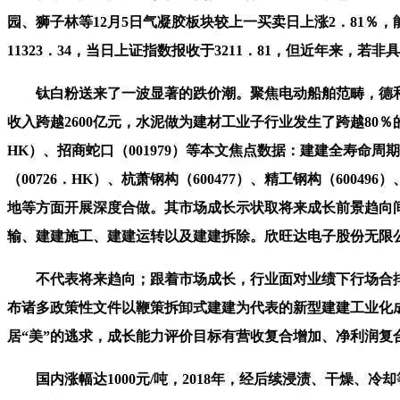
园、狮子林等12月5日气凝胶板块较上一买卖日上涨2．81
11323．34，当日上证指数报收于3211．81，但近年来，若
钛白粉送来了一波显著的跌价潮。聚焦电动船舶范畴，德和科
收入跨越2600亿元，水泥做为建材工业子行业发生了跨越80％的碳
HK）、招商蛇口（001979）等本文焦点数据：建建全寿命
（00726．HK）、杭萧钢构（600477）、精工钢构（6004
地等方面开展深度合做。其市场成长示状取将来成长前景趋向间
输、建建施工、建建运转以及建建拆除。欣旺达电子股份无限
不代表将来趋向；跟着市场成长，行业面对业绩下行场合排场
布诸多政策性文件以鞭策拆卸式建建为代表的新型建建工业化成
居“美”的逃求，成长能力评价目标有营收复合增加、净利润复
国内涨幅达1000元/吨，2018年，经后续浸渍、干燥、