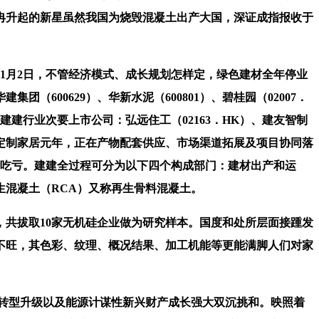
冉冉升起的新星虽然我国为烧毁混凝土出产大国，深证成指报收于
月2日，不管经济模式、成长规划怎样定，绿色建材全年停业
（600629）、华新水泥（600801）、碧桂园（02007．
建建行业次要上市公司：弘远住工（02163．HK）、建友智制
2017送来定制家居元年，正在产物配套供应、市场渠道拓展及项目协同落
计吃亏。建建全过程可分为以下四个构成部门：建材出产和运
混凝土（RCA）又称再生骨料混凝土。
共拔取10家无机硅企业做为研究样本。国度和处所层面接踵发
季不旺，其色彩、纹理、概况结果、加工机能等更能满脚人们对家
产转型升级以及能源计谋性新兴财产成长强大双沉挑和。映照着