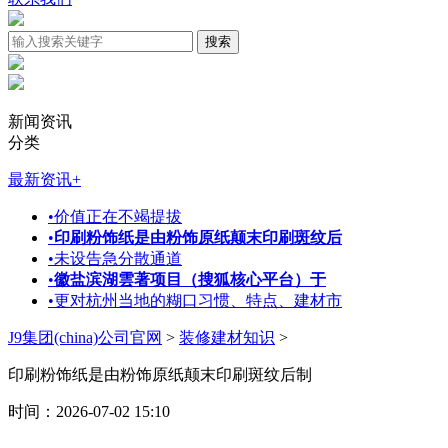
新闻资讯
分类
最新资讯
+
•
价值正在不竭提拔
•
印刷粉饰纸是由粉饰原纸颠末印刷斑纹后
•
未设告急分散通道
•
徽盐滨湖雲著项目（搜狐核心平台）于
•
更对杭州当地的糊口习惯、特点、建材市
J9集团(china)公司官网
>
装修建材知识
>
印刷粉饰纸是由粉饰原纸颠末印刷斑纹后制
时间：2026-07-02 15:10