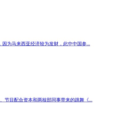
因为马来西亚经济较为发财，此中中国参...
、节目配合资本和两核部同事带来的跳舞《...