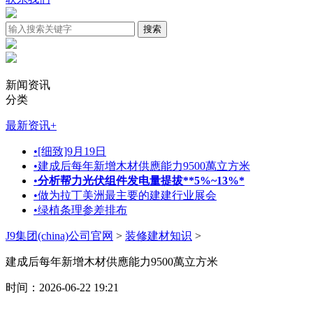
新闻资讯
分类
最新资讯
+
•
[细致]9月19日
•
建成后每年新增木材供應能力9500萬立方米
•
分析帮力光伏组件发电量提拔**5%~13%*
•
做为拉丁美洲最主要的建建行业展会
•
绿植条理参差排布
J9集团(china)公司官网
>
装修建材知识
>
建成后每年新增木材供應能力9500萬立方米
时间：2026-06-22 19:21