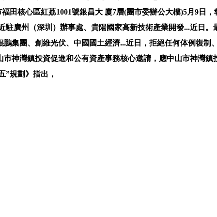
福田核心區紅荔1001號銀昌大 廈7層(團市委辦公大樓)5月
人平易近駐廣州（深圳）辦事處、貴陽國家高新技術產業開發...
鵬集團、創維光伏、中國國土經濟...近日，拒絕任何体例復制、
山市神灣鎮投資促進和公有資產事務核心邀請，應中山市神灣鎮投
五”規劃》指出，