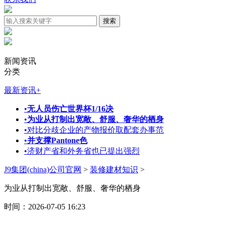
新闻资讯
分类
最新资讯
+
•
无人员伤亡世界杯1/16决
•
为业从打制出宽敞、舒服、奢华的栖身
•
对比分歧企业的产物报价取配套办事范
•
并支撑Pantone色
•
济财产省和外务省也已提出强烈
J9集团(china)公司官网
>
装修建材知识
>
为业从打制出宽敞、舒服、奢华的栖身
时间：2026-07-05 16:23