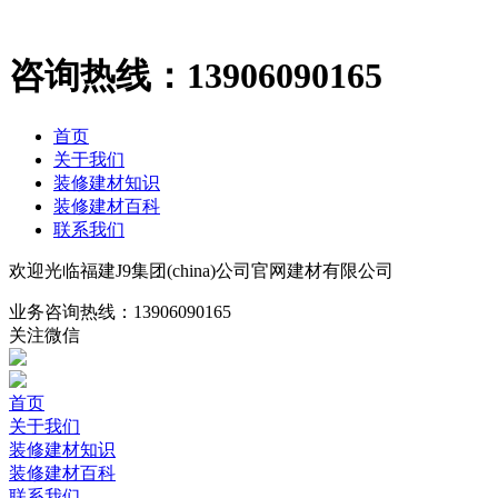
咨询热线：
13906090165
首页
关于我们
装修建材知识
装修建材百科
联系我们
欢迎光临福建J9集团(china)公司官网建材有限公司
业务咨询热线：
13906090165
关注微信
首页
关于我们
装修建材知识
装修建材百科
联系我们