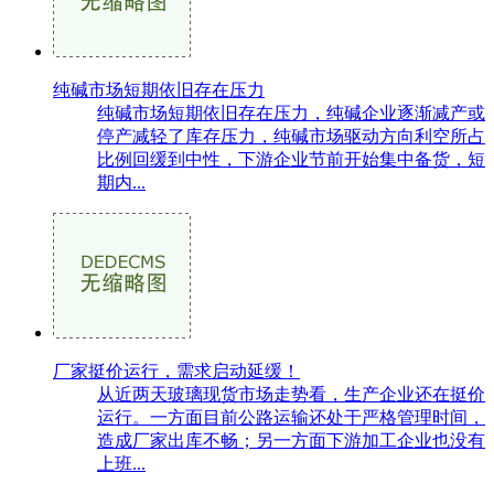
纯碱市场短期依旧存在压力
纯碱市场短期依旧存在压力，纯碱企业逐渐减产或
停产减轻了库存压力，纯碱市场驱动方向利空所占
比例回缓到中性，下游企业节前开始集中备货，短
期内...
厂家挺价运行，需求启动延缓！
从近两天玻璃现货市场走势看，生产企业还在挺价
运行。一方面目前公路运输还处于严格管理时间，
造成厂家出库不畅；另一方面下游加工企业也没有
上班...