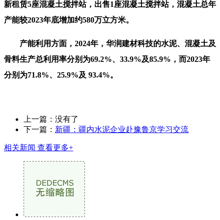
新租赁5座混凝土搅拌站，出售1座混凝土搅拌站，混凝土总年
产能较2023年底增加约580万立方米。
产能利用方面，2024年，华润建材科技的水泥、混凝土及
骨料生产总利用率分别为69.2%、33.9%及85.9%，而2023年
分别为71.8%、25.9%及 93.4%。
上一篇：没有了
下一篇：
新疆：疆内水泥企业赴豫鲁京学习交流
相关新闻
查看更多+