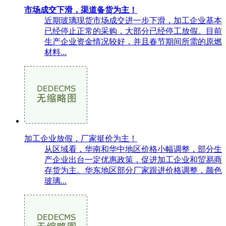
市场成交下滑，渠道备货为主！
近期玻璃现货市场成交进一步下滑，加工企业基本
已经停止正常的采购，大部分已经停工放假。目前
生产企业资金情况较好，并且春节期间所需的原燃
材料...
加工企业放假，厂家挺价为主！
从区域看，华南和华中地区价格小幅调整，部分生
产企业出台一定优惠政策，促进加工企业和贸易商
存货为主。华东地区部分厂家跟进价格调整，颜色
玻璃...