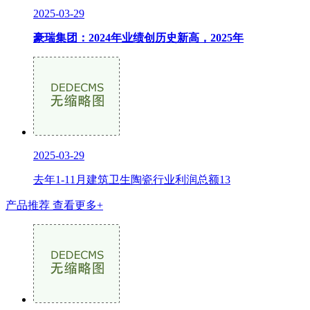
2025-03-29
豪瑞集团：2024年业绩创历史新高，2025年
2025-03-29
去年1-11月建筑卫生陶瓷行业利润总额13
产品推荐
查看更多+