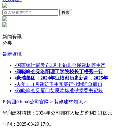
新闻资讯
分类
最新资讯
+
•
国家统计局发布3月上旬非金属建材等生产
•
阎晓峰会见洛阳理工学院校长丁梧秀一行
•
豪瑞集团：2024年业绩创历史新高，2025年
•
去年1-11月建筑卫生陶瓷行业利润总额13
•
阎晓峰会见厦门艾思欧标准砂党委书记段
J9集团(china)公司官网
>
装修建材知识
>
华润建材科技：2024年公司拥有人应占盈利2.11亿元
时间：2025-03-29 17:01