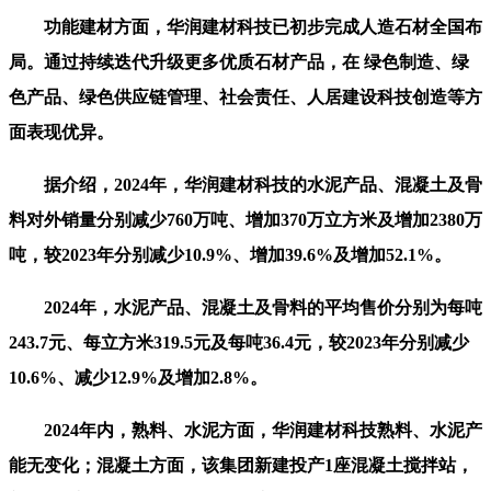
功能建材方面，华润建材科技已初步完成人造石材全国布
局。通过持续迭代升级更多优质石材产品，在 绿色制造、绿
色产品、绿色供应链管理、社会责任、人居建设科技创造等方
面表现优异。
据介绍，2024年，华润建材科技的水泥产品、混凝土及骨
料对外销量分别减少760万吨、增加370万立方米及增加2380万
吨，较2023年分别减少10.9%、增加39.6%及增加52.1%。
2024年，水泥产品、混凝土及骨料的平均售价分别为每吨
243.7元、每立方米319.5元及每吨36.4元，较2023年分别减少
10.6%、减少12.9%及增加2.8%。
2024年内，熟料、水泥方面，华润建材科技熟料、水泥产
能无变化；混凝土方面，该集团新建投产1座混凝土搅拌站，